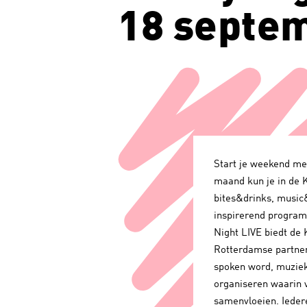
18 septe
Start je weekend met
maand kun je in de K
bites&drinks, music
inspirerend program
Night LIVE biedt de
Rotterdamse partners,
spoken word, muziek
organiseren waarin v
samenvloeien. Ieder