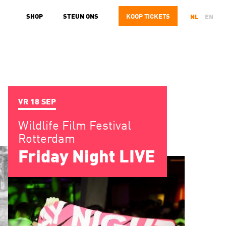
SHOP
STEUN ONS
KOOP
TICKETS
NL
EN
VR 18 SEP
Wildlife Film Festival
Rotterdam
Friday Night LIVE