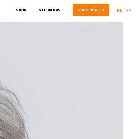
SHOP
STEUN ONS
KOOP
TICKETS
NL
EN