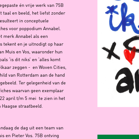
egepaste én vrije werk van 75B
 taal en beeld, het liefst zonder
esulteert in conceptuele
iches voor poppodium Annabel.
et merk Annabel als een
s tekent en je uitnodigt op haar
 van Muis en Vos, waaronder hun
als ‘is dit niks’ en ‘alles komt
elkaar zeggen - en Woven Cities,
hild van Rotterdam aan de hand
fgebeeld. Ter gelegenheid van de
ffiches waarvan geen exemplaar
22 april t/m 5 mei te zien in het
 Haagse straatbeeld.
andaag de dag uit een team van
is en Pieter Vos. 75B ontving