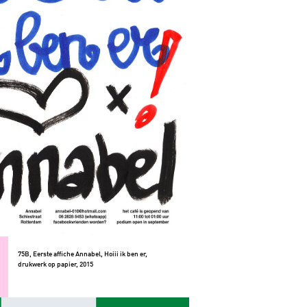
75B, Eerste affiche Annabel, Hoiii ik ben er,
drukwerk op papier, 2015