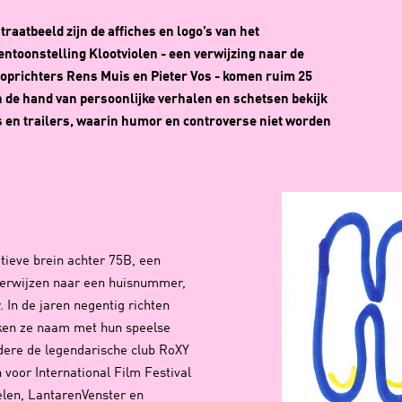
raatbeeld zijn de affiches en logo’s van het
ntoonstelling Klootviolen - een verwijzing naar de
oprichters Rens Muis en Pieter Vos - komen ruim 25
 de hand van persoonlijke verhalen en schetsen bekijk
’s en trailers, waarin humor en controverse niet worden
tieve brein achter 75B, een
verwijzen naar een huisnummer,
 In de jaren negentig richten
ken ze naam met hun speelse
ndere de legendarische club RoXY
oor International Film Festival
elen, LantarenVenster en