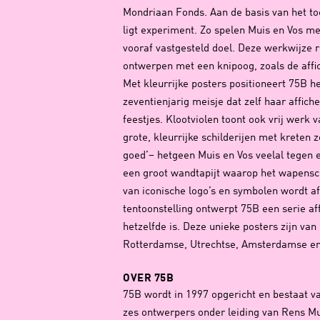
Mondriaan Fonds. Aan de basis van het to
ligt experiment. Zo spelen Muis en Vos met
vooraf vastgesteld doel. Deze werkwijze r
ontwerpen met een knipoog, zoals de aff
Met kleurrijke posters positioneert 75B h
zeventienjarig meisje dat zelf haar affiche
feestjes. Klootviolen toont ook vrij werk
grote, kleurrijke schilderijen met kreten zo
goed’– hetgeen Muis en Vos veelal tegen 
een groot wandtapijt waarop het wapensc
van iconische logo’s en symbolen wordt a
tentoonstelling ontwerpt 75B een serie a
hetzelfde is. Deze unieke posters zijn van 
Rotterdamse, Utrechtse, Amsterdamse en
OVER 75B
75B wordt in 1997 opgericht en bestaat v
zes ontwerpers onder leiding van Rens Mu