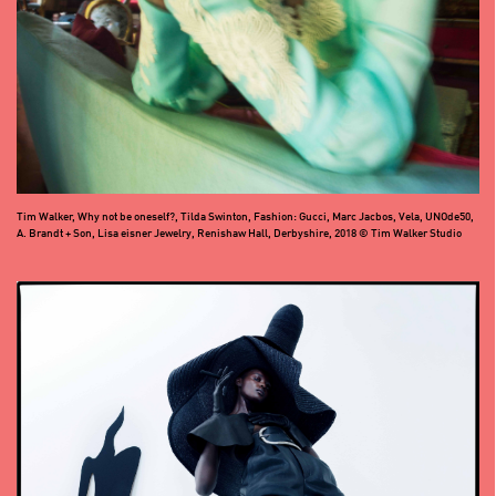
Tim Walker, Why not be oneself?, Tilda Swinton, Fashion: Gucci, Marc Jacbos, Vela, UNOde50,
A. Brandt + Son, Lisa eisner Jewelry, Renishaw Hall, Derbyshire, 2018 © Tim Walker Studio