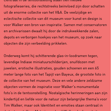
Centraal in de tentoonstelling staan tien nieuwe
fotografieseries, die rechtstreeks beïnvloed zijn door schatten
uit de enorme collectie van het V&A. De veelzijdige en
eclectische collectie van dit museum voor kunst en design is
voor Walker een bron van inspiratie. Samen met conservatoren
en archivarissen dwaalt hij door de indrukwekkende zalen,
depots en verborgen hoekjes van het museum, op zoek naar
objecten die zijn verbeelding prikkelen.
Onderweg komt hij schitterende glas-in-loodramen tegen,
levendige Indiase miniatuurschilderijen, snuifdozen met
juwelen, erotische illustraties, gouden schoenen en een 65
meter lange foto van het Tapijt van Bayeux, de grootste foto in
de collectie van het museum. Deze en vele andere zeldzame
objecten vormen de inspiratie voor Walker's monumentale
foto’s in de tentoonstelling. Nostalgische herinneringen aan zijn
kindertijd en liefde voor de natuur zijn belangrijke thema’s voor
Tim Walker, maar ook Identiteit en emoties staan centraal in