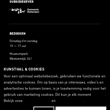
SUBSIDIEGEVER
BEZOEKEN
Dinsdag t/m zondag
10 — 17 uur
Museumpark
Westzeedijk 341
3015 AA Rotterdam
KUNSTHAL & COOKIES
Voor een optimaal websitebezoek, gebruiken we functionele en
analytische cookies. Om op basis van je interesses, video's en
BLIJF OP DE HOOGTE
advertenties te kunnen tonen, is je toestemming nodig voor het
gebruik van marketing cookies. Dit kun je elk moment
wijzigen
.
ONTVANG DE NIEUWSBRIEF
Bekijk onze
cookieverklaring
en
privacyverklaring
.