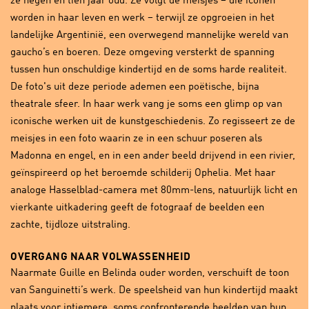
ze negen en tien jaar oud. Ze volgt de meisjes – die iconen
worden in haar leven en werk – terwijl ze opgroeien in het
landelijke Argentinië, een overwegend mannelijke wereld van
gaucho’s en boeren. Deze omgeving versterkt de spanning
tussen hun onschuldige kindertijd en de soms harde realiteit.
De foto's uit deze periode ademen een poëtische, bijna
theatrale sfeer. In haar werk vang je soms een glimp op van
iconische werken uit de kunstgeschiedenis. Zo regisseert ze de
meisjes in een foto waarin ze in een schuur poseren als
Madonna en engel, en in een ander beeld drijvend in een rivier,
geïnspireerd op het beroemde schilderij Ophelia. Met haar
analoge Hasselblad-camera met 80mm-lens, natuurlijk licht en
vierkante uitkadering geeft de fotograaf de beelden een
zachte, tijdloze uitstraling.
OVERGANG NAAR VOLWASSENHEID
Naarmate Guille en Belinda ouder worden, verschuift de toon
van Sanguinetti’s werk. De speelsheid van hun kindertijd maakt
plaats voor intiemere, soms confronterende beelden van hun