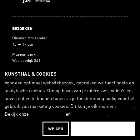
BEZOEKEN
Dinsdag t/m zondag
10 — 17 uur
Museumpark
Westzeedijk 341
3015 AA Rotterdam
KUNSTHAL & COOKIES
Voor een optimaal websitebezoek, gebruiken we functionele en
analytische cookies. Om op basis van je interesses, video's en
BLIJF OP DE HOOGTE
advertenties te kunnen tonen, is je toestemming nodig voor het
gebruik van marketing cookies. Dit kun je elk moment
wijzigen
.
ONTVANG DE NIEUWSBRIEF
Bekijk onze
cookieverklaring
en
privacyverklaring
.
WEIGER
ACCEPTEREN EN DOORGAAN