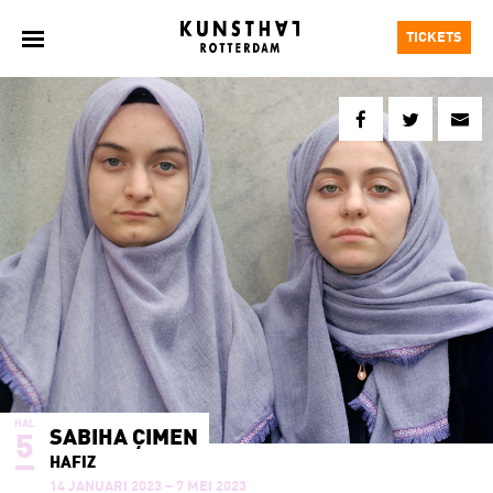
TICKETS
HAL
SABIHA ÇIMEN
5
HAFIZ
14 JANUARI 2023 – 7 MEI 2023