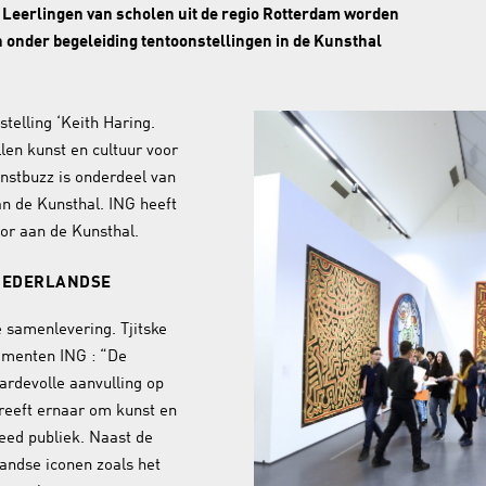
Leerlingen van scholen uit de regio Rotterdam worden
n onder begeleiding tentoonstellingen in de Kunsthal
telling ‘Keith Haring.
llen kunst en cultuur voor
nstbuzz is onderdeel van
n de Kunsthal. ING heeft
sor aan de Kunsthal.
 NEDERLANDSE
 samenlevering. Tjitske
ementen ING : “De
rdevolle aanvulling op
treeft ernaar om kunst en
eed publiek. Naast de
andse iconen zoals het