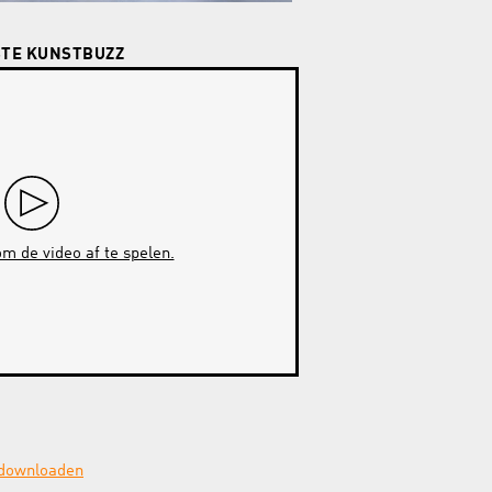
STE KUNSTBUZZ
m de video af te spelen.
T
 downloaden