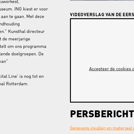
ouworkest,
useum. ING kiest er voor
VIDEOVERSLAG VAN DE EER
 aan te gaan. Met deze
andhouding
en.” Kunsthal directeur
et de meerjarige
stelt om ons programma
llende doelgroepen. De
 van”
Accepteer de cookies o
ital Line’ is nog tot en
thal Rotterdam.
PERSBERICH
Gegevens invullen en materiaal