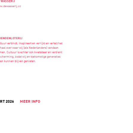
 WASSERIJ
w.dewasserij.cc
IENDENLOTERIJ
tuur verbindt, inspireert en verrijkt en vertelt het
rhaal over waar wij (als Nederlanders) vandaan
men. Cultuur is echter ook kwetsbaar en verdient
scherming, zodat wij en toekomstige generaties
van kunnen blijven genieten.
RT 2026
MEER INFO