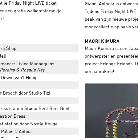
 je Friday Night LIVE ticket
Gianni Antonia is ontwerp
 er een gratis welkomstdrankje
Tijdens Friday Night LIVE 
ar!
peak van zijn nieuwe proj
modecollectie op basis va
MAORI KIMURA
Maori Kumura is een Japan
rij Shop
ontwerpster en presenteer
fel!
project Frinhge Friends. D
rmance: Living Mannequins
 Peraira & Rosalie Key
om aanraking!
 Dewin van't Hoog
r Brooch door Studio Tizi
ress station Studio Bent Bent Bent
eation Dress
et station door Nastia Rouge
 Palais D'Antoia