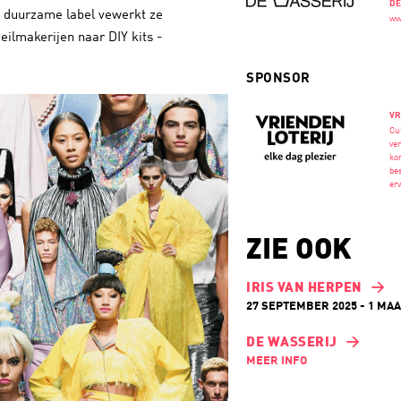
DE
 duurzame label vewerkt ze
ww
zeilmakerijen naar DIY kits -
SPONSOR
VR
Cul
ve
ko
be
er
ZIE OOK
IRIS VAN HERPEN
27 SEPTEMBER 2025 - 1 MAA
DE WASSERIJ
MEER INFO