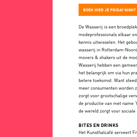
BOEK HIER JE FRIDAY NIGHT 
De Wasserij is een broedple
modeprofessionals elkaar o
kennis uitwisselen. Het gebo
wasserij in Rotterdam-Noord, 
movers & shakers uit de mod
Wasserij hebben een gemeens
het belangrijk om via hun pra
betere toekomst. Want steed
meer consumenten worden z
zorgt voor grootschalige verv
de productie van met name ‘f
de wereld zorgt voor sociale 
BITES EN DRINKS
Het Kunsthalcafé serveert Fr