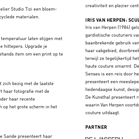
creativiteit en plezier cen
lier Studio Tizi een bloem-
ecyclede materialen.
IRIS VAN HERPEN: SCU
Iris van Herpen (1984) gel
gardistische couturiers v
 temperatuur laten stijgen met
baanbrekende gebruik van
de hittepers. Upgrade je
haar vakgebied, doorbree
ehands item om een print op te
terwijl ze tegelijkertijd 
haute couture omarmt. De 
Senses is een reis door h
presenteert een meeslepe
 zich bezig met de laatste
hedendaagse kunst, desi
t haar fotografie met de
De Kunsthal presenteert r
der haar recente
waarin Van Herpen voortd
 op het grote scherm in het
couture uitdaagt.
PARTNER
e Sande presenteert haar