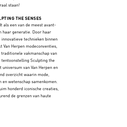
traal staan!
LPTING THE SENSES
dt als een van de meest avant-
an haar generatie. Door haar
 innovatieve technieken binnen
kt Van Herpen modeconventies,
het traditionele vakmanschap van
tentoonstelling Sculpting the
et universum van Van Herpen en
nd overzicht waarin mode,
gn en wetenschap samenkomen.
uim honderd iconische creaties,
urend de grenzen van haute