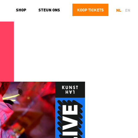
SHOP
STEUN ONS
KOOP
TICKETS
NL
EN