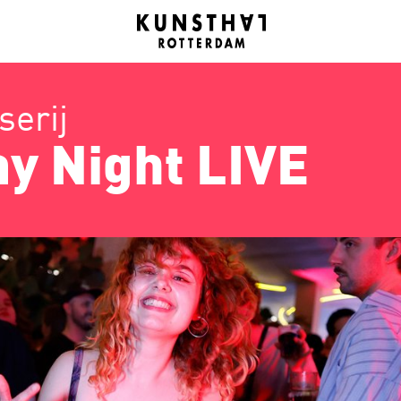
erij
ay Night LIVE