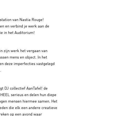
 station van Nastia Rouge!
en en verbind je werk aan de
e in het Auditorium!
in zijn werk het vergaan van
ussen mens en object. In het
en deze imperfecties vastgelegd
e.
gt DJ collectief AanTafel! de
 HEEL serieus en delen hun diepe
engen mensen hiermee samen. Het
 leden die elk een andere creatieve
 reken op een avond waar