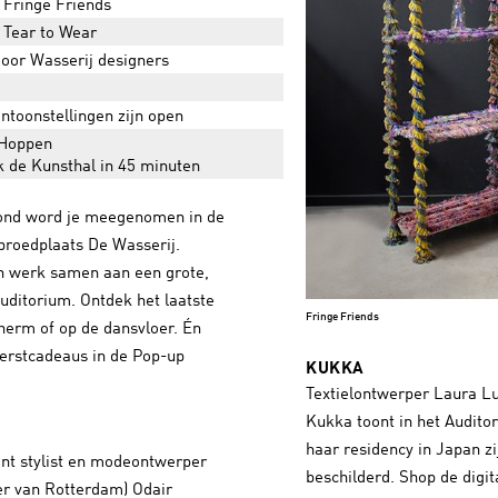
 Fringe Friends
 Tear to Wear
door Wasserij designers
entoonstellingen zijn open
Hoppen
k de Kunsthal in 45 minuten
vond word je meegenomen in de
roedplaats De Wasserij.
 werk samen aan een grote,
Auditorium. Ontdek het laatste
Fringe Friends
herm of op de dansvloer. Én
kerstcadeaus in de Pop-up
KUKKA
Textielontwerper Laura L
Kukka toont in het Auditor
haar residency in Japan z
ont stylist en modeontwerper
beschilderd. Shop de digit
r van Rotterdam) Odair