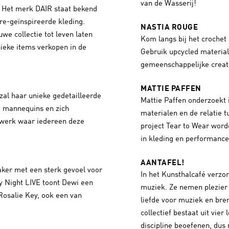
van de Wasserij!
e. Het merk DAIR staat bekend
re-geïnspireerde kleding.
NASTIA ROUGE
uwe collectie tot leven laten
Kom langs bij het crochet
ieke items verkopen in de
Gebruik upcycled material
gemeenschappelijke creati
MATTIE PAFFEN
al haar unieke gedetailleerde
Mattie Paffen onderzoekt 
e mannequins en zich
materialen en de relatie t
werk waar iedereen deze
project Tear to Wear word
in kleding en performanc
AANTAFEL!
aker met een sterk gevoel voor
In het Kunsthalcafé verzor
ay Night LIVE toont Dewi een
muziek. Ze nemen plezier
Rosalie Key, ook een van
liefde voor muziek en br
collectief bestaat uit vier
discipline beoefenen, dus