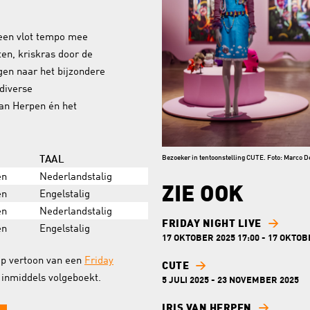
 een vlot tempo mee
en, kriskras door de
ogen naar het bijzondere
diverse
van Herpen én het
Bezoeker in tentoonstelling CUTE. Foto: Marco D
TAAL
en
Nederlandstalig
ZIE OOK
en
Engelstalig
en
Nederlandstalig
FRIDAY NIGHT LIVE
en
Engelstalig
17 OKTOBER 2025 17:00 - 17 OKTOB
 op vertoon van een
Friday
CUTE
n inmiddels volgeboekt.
5 JULI 2025 - 23 NOVEMBER 2025
IRIS VAN HERPEN