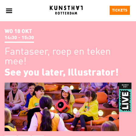
TICKETS
WO 18 OKT
14:30 - 15:30
Fantaseer, roep en teken
mee!
See you later, Illustrator!