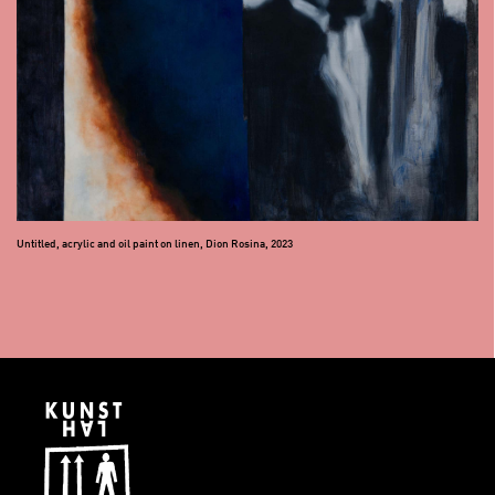
Untitled, acrylic and oil paint on linen, Dion Rosina, 2023