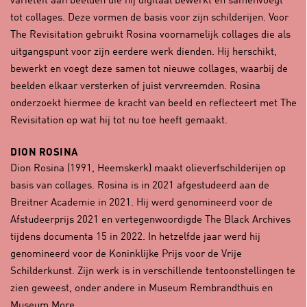
variëteit aan beelden die hij digitaal bewerkt en samenvoegt
tot collages. Deze vormen de basis voor zijn schilderijen. Voor
The Revisitation gebruikt Rosina voornamelijk collages die als
uitgangspunt voor zijn eerdere werk dienden. Hij herschikt,
bewerkt en voegt deze samen tot nieuwe collages, waarbij de
beelden elkaar versterken of juist vervreemden. Rosina
onderzoekt hiermee de kracht van beeld en reflecteert met The
Revisitation op wat hij tot nu toe heeft gemaakt.
DION ROSINA
Dion Rosina (1991, Heemskerk) maakt olieverfschilderijen op
basis van collages. Rosina is in 2021 afgestudeerd aan de
Breitner Academie in 2021. Hij werd genomineerd voor de
Afstudeerprijs 2021 en vertegenwoordigde The Black Archives
tijdens documenta 15 in 2022. In hetzelfde jaar werd hij
genomineerd voor de Koninklijke Prijs voor de Vrije
Schilderkunst. Zijn werk is in verschillende tentoonstellingen te
zien geweest, onder andere in Museum Rembrandthuis en
Museum More.