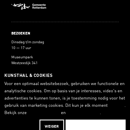
BEZOEKEN
Dinsdag t/m zondag
10 — 17 uur
Museumpark
Westzeedijk 341
3015 AA Rotterdam
KUNSTHAL & COOKIES
Voor een optimaal websitebezoek, gebruiken we functionele en
analytische cookies. Om op basis van je interesses, video's en
BLIJF OP DE HOOGTE
advertenties te kunnen tonen, is je toestemming nodig voor het
gebruik van marketing cookies. Dit kun je elk moment
wijzigen
.
ONTVANG DE NIEUWSBRIEF
Bekijk onze
cookieverklaring
en
privacyverklaring
.
WEIGER
ACCEPTEREN EN DOORGAAN