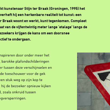
kt kunstenaar Stijn ter Braak (Groningen, 1995) het
 verheft hij een herkenbare realiteit tot kunst: een
 Ter Braak woont en werkt, kunt tegenkomen. Compleet
t van de vijfentwintig meter lange ‘etalage’ langs de
ezoekers krijgen de kans om een doorsnee
ctief te ondergaan.
inspireren door onder meer het
, barokke plafondschilderingen
er tussen deze verschijnselen en
 de toeschouwer voor de gek
en stuk weg op zijn kop te
t hij de bezoeker opnieuw kijken
d, zoals onkruid tussen
egversperringen.