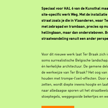
Speciaal voor HAL 6 van de Kunsthal maa
site-specific werk Weg. Met de installatie
straat zoals je die in Vlaanderen, waar
met zebrapad en trambaan, precies op maa
hellingbaan, maar dan ondersteboven. B
straatwandeling vanuit een ander perspe
Voor dit nieuwe werk laat Ter Braak zich 
soms surrealistische Belgische landschap
én kerkelijke architectuur. De gemene del
de werkwijze van Ter Braak? Het oog van
houden met trompe-l’oeil-effecten. Door e
zetten, wordt diepte ineens hoogte en laa
naar alledaagse sporen uit het straatbeel
stoeptegels, weggegooide bekertjes en w