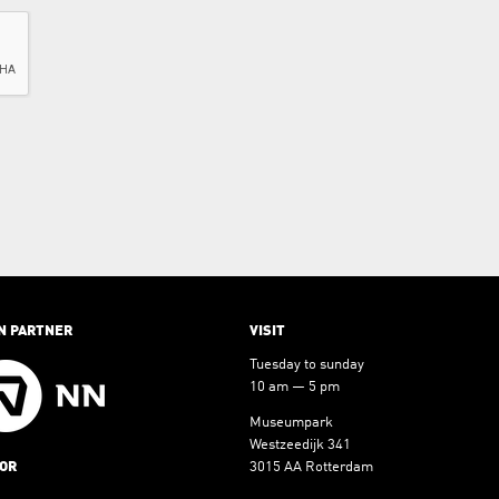
N PARTNER
VISIT
Tuesday to sunday
10 am — 5 pm
Museumpark
Westzeedijk 341
OR
3015 AA Rotterdam