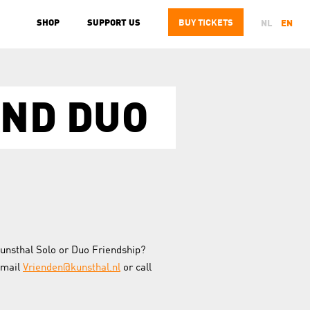
SHOP
SUPPORT US
BUY
TICKETS
NL
EN
AND DUO
unsthal Solo or Duo Friendship?
email
Vrienden@kunsthal.nl
or call