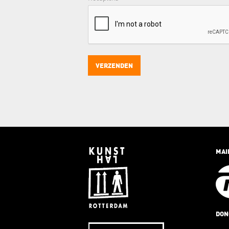
MAI
DON